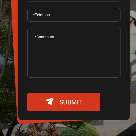

SUBMIT